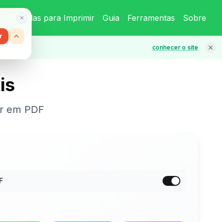
o
Cartelas para Imprimir
Guia
Ferramentas
Sobre
r
conhecer o site
is
mir em PDF
F