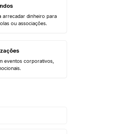
undos
a arrecadar dinheiro para
olas ou associações.
izações
 eventos corporativos,
ocionais.