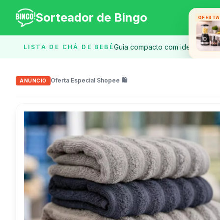
Sorteador de Bingo
OFERTA 
Guia compacto com ideias e chec
LISTA DE CHÁ DE BEBÊ
G
Oferta Especial Shopee 🛍️
ANÚNCIO
Crie rifa
Informações da Rifa
Nome da Rifa
Prêmio / Descrição