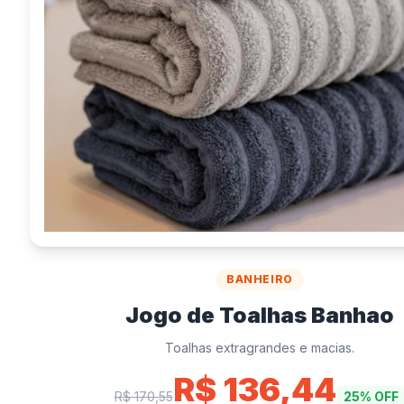
Quantidade
Valor (R$)
BANHEIRO
Como Funciona o G
Jogo de Toalhas Banhao
Nosso
gerador de rifa on
Toalhas extragrandes e macias.
ferramenta ideal para quem
R$ 136,44
beneficentes ou qualquer o
R$ 170,55
25% OFF