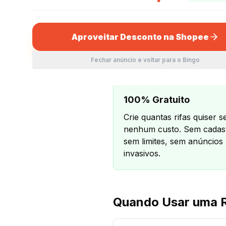
Diferente de outros gerad
permitindo que você imprim
Aproveitar Desconto na Shopee
Fechar anúncio e voltar para o Bingo
Por Que Usar Noss
100% Gratuito
Crie quantas rifas quiser 
nenhum custo. Sem cadas
sem limites, sem anúncios
invasivos.
Quando Usar uma R