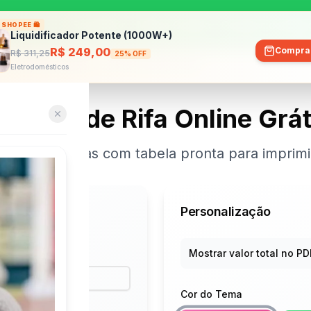
Sorteador
Minha Cartela
Gerador de Bing
SHOPEE 🛍️
Liquidificador Potente (1000W+)
R$ 249,00
Compra
R$ 311,25
25% OFF
klists para planejar o chá de bebê perfeito.
Eletrodomésticos
erador de Rifa Online Grát
s personalizadas com tabela pronta para impri
Personalização
Mostrar valor total no PD
Cor do Tema