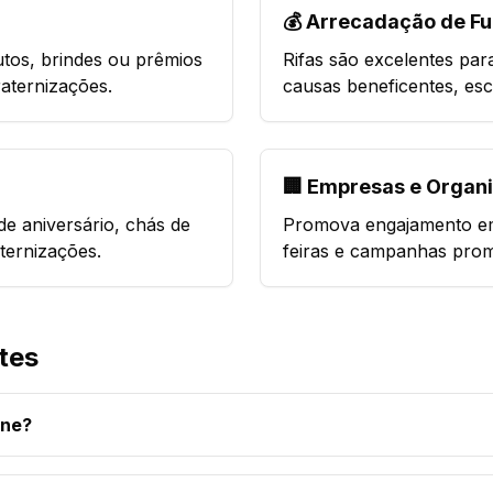
💰 Arrecadação de F
utos, brindes ou prêmios
Rifas são excelentes par
raternizações.
causas beneficentes, esc
🏢 Empresas e Organ
de aniversário, chás de
Promova engajamento em
ternizações.
feiras e campanhas prom
tes
ine?