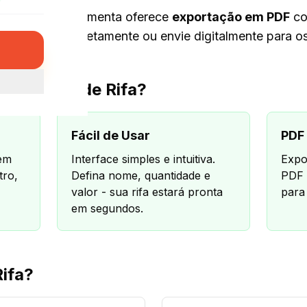
ores, nossa ferramenta oferece
exportação em PDF
co
a suas rifas diretamente ou envie digitalmente para os
o Gerador de Rifa?
Fácil de Usar
PDF 
sem
Interface simples e intuitiva.
Expo
tro,
Defina nome, quantidade e
PDF 
valor - sua rifa estará pronta
para
em segundos.
ifa?