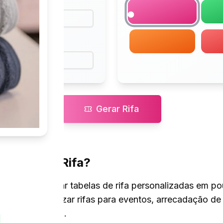
Gerar Rifa
erador de Rifa?
line
permite criar tabelas de rifa personalizadas em po
 precisa organizar rifas para eventos, arrecadação de
casião especial.