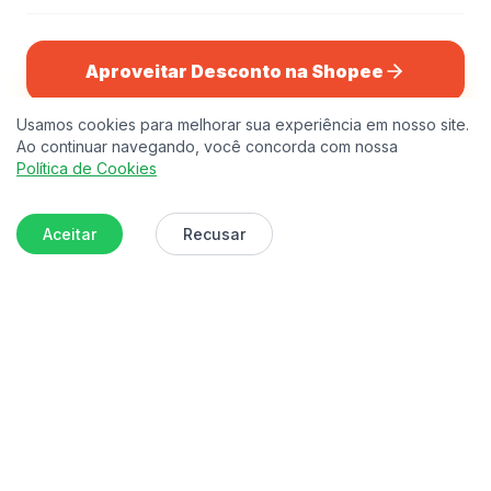
Aproveitar Desconto na Shopee
Fechar anúncio e voltar para o Bingo
Usamos cookies para melhorar sua experiência em nosso site.
Ao continuar navegando, você concorda com nossa
OFERTA SHOPEE 🛍️
Política de Cookies
Moedor de Pimenta/Sal
R$ 15,99
R$ 19,99
25% OFF
💬
Mesa
Aceitar
Recusar
©
2026
Sorteador de Bingo. Todos os direitos
reservados.
Termos de Uso
Política de Privacidade
Política de