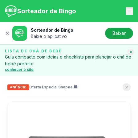
Sorteador de Bingo
Sorteador de Bingo
Baixar
Baixe o aplicativo
Fechar
LISTA DE CHÁ DE BEBÊ
Guia compacto com ideias e checklists para planejar o chá de
bebê perfeito.
conhecer o site
Oferta Especial Shopee 🛍️
Cara ou Coroa Online
ANÚNCIO
Precisa tomar uma decisão rápida? Jogue
cara ou coroa!